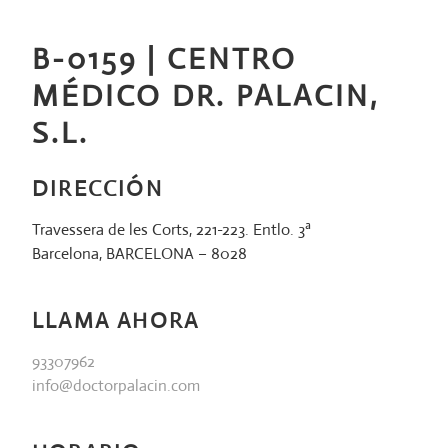
Saltar
al
B-0159 | CENTRO
contenido
MÉDICO DR. PALACIN,
S.L.
DIRECCIÓN
Travessera de les Corts, 221-223. Entlo. 3ª
Barcelona, BARCELONA – 8028
LLAMA AHORA
93307962
info@doctorpalacin.com