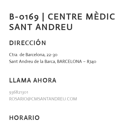
Saltar
al
B-0169 | CENTRE MÈDIC
contenido
SANT ANDREU
DIRECCIÓN
Ctra. de Barcelona, 22-30
Sant Andreu de la Barca, BARCELONA – 8740
LLAMA AHORA
936821301
ROSARIO@CMSANTANDREU.COM
HORARIO