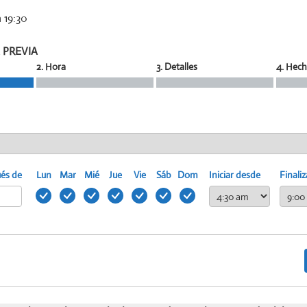
a 19:30
 PREVIA
2. Hora
3. Detalles
4. Hec
ués de
Lun
Mar
Mié
Jue
Vie
Sáb
Dom
Iniciar desde
Finaliz