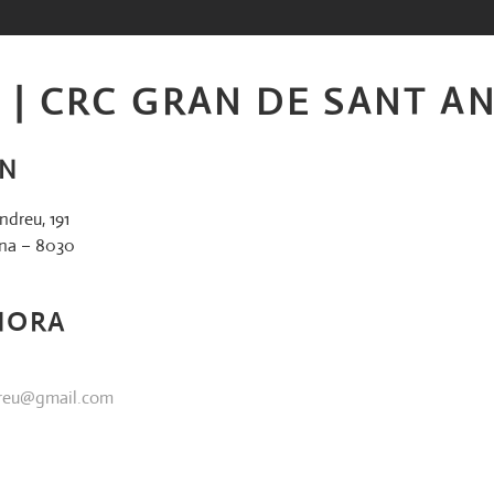
9 | CRC GRAN DE SANT A
ÓN
dreu, 191
ona – 8030
HORA
dreu@gmail.com