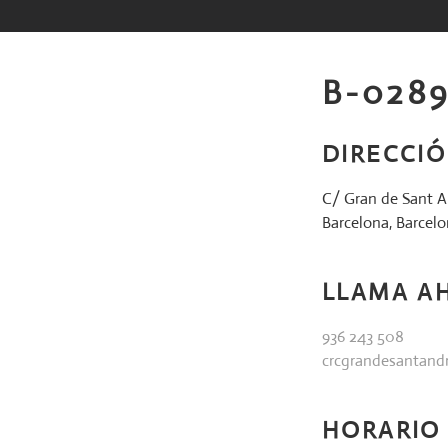
Saltar
al
contenido
B-028
DIRECCI
C/ Gran de Sant An
Barcelona, Barcel
LLAMA A
936 243 508
crcgrandesantan
HORARIO