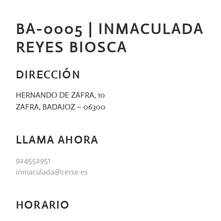
Saltar
al
BA-0005 | INMACULADA
contenido
REYES BIOSCA
DIRECCIÓN
HERNANDO DE ZAFRA, 10
ZAFRA, BADAJOZ – 06300
LLAMA AHORA
924552951
inmaculada@cerse.es
HORARIO