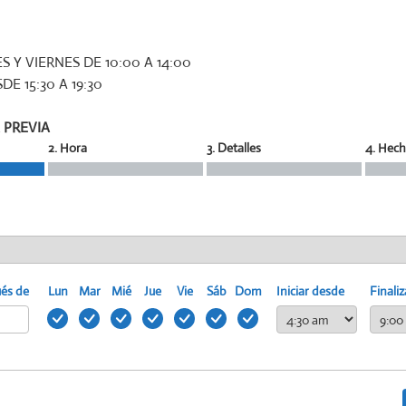
 Y VIERNES DE 10:00 A 14:00
DE 15:30 A 19:30
 PREVIA
2. Hora
3. Detalles
4. Hec
ués de
Lun
Mar
Mié
Jue
Vie
Sáb
Dom
Iniciar desde
Finaliz