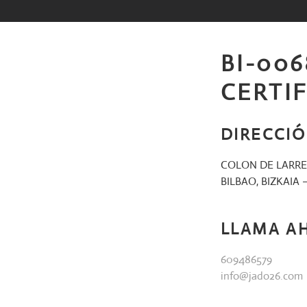
Saltar
al
contenido
BI-006
CERTI
DIRECCI
COLON DE LARRE
BILBAO, BIZKAIA 
LLAMA A
609486579
info@jado26.com