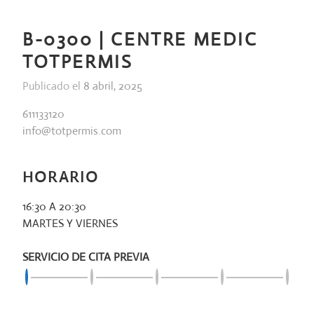
Saltar
al
BLOG
B-0300 | CENTRE MEDIC
contenido
TOTPERMIS
|
Publicado el
8 abril, 2025
ACTUALIDAD
|
611133120
info@totpermis.com
NOTICIAS
|
HORARIO
CURIOSIDADES
16:30 A 20:30
MARTES Y VIERNES
SERVICIO DE CITA PREVIA