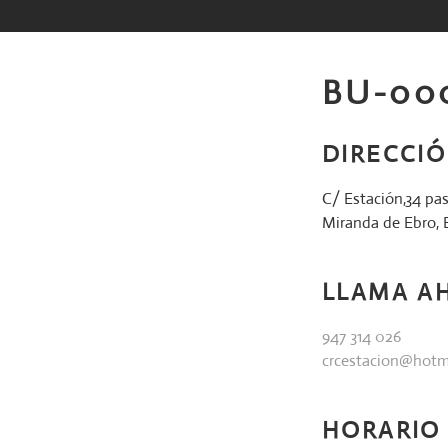
Saltar
al
contenido
BU-00
DIRECCI
C/ Estación,34 pa
Miranda de Ebro,
LLAMA A
947 314 026
crcestacion@hotm
HORARIO