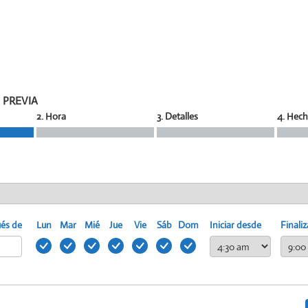
 PREVIA
2. Hora
3. Detalles
4. Hec
ués de
Lun
Mar
Mié
Jue
Vie
Sáb
Dom
Iniciar desde
Finaliz