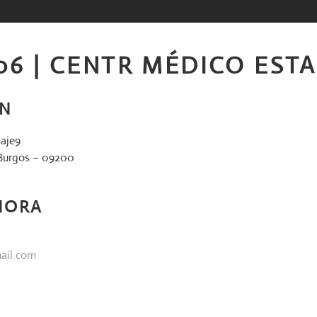
06 | CENTR MÉDICO EST
ÓN
saje9
 Burgos – 09200
HORA
ail.com