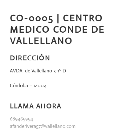
Saltar
al
CO-0005 | CENTRO
contenido
MEDICO CONDE DE
VALLELLANO
DIRECCIÓN
AVDA. de Vallellano 3, 1º D
Córdoba – 14004
LLAMA AHORA
689465954
afanderivera57@vallellano.com