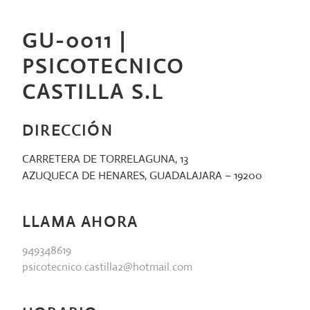
Saltar
al
GU-0011 |
contenido
PSICOTECNICO
CASTILLA S.L
DIRECCIÓN
CARRETERA DE TORRELAGUNA, 13
AZUQUECA DE HENARES, GUADALAJARA – 19200
LLAMA AHORA
949348619
psicotecnico.castilla2@hotmail.com