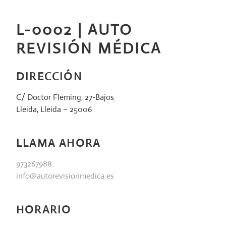
Saltar
al
L-0002 | AUTO
contenido
REVISIÓN MÉDICA
DIRECCIÓN
C/ Doctor Fleming, 27-Bajos
Lleida, Lleida – 25006
LLAMA AHORA
973267988
info@autorevisionmedica.es
HORARIO