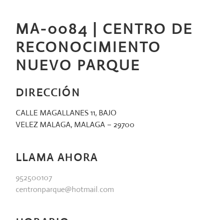
Saltar
al
MA-0084 | CENTRO DE
contenido
RECONOCIMIENTO
NUEVO PARQUE
DIRECCIÓN
CALLE MAGALLANES 11, BAJO
VELEZ MALAGA, MALAGA – 29700
LLAMA AHORA
952500107
centronparque@hotmail.com