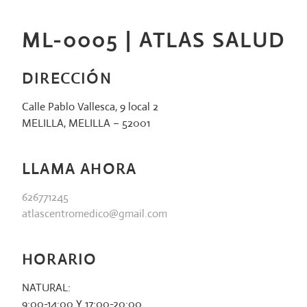
Saltar
al
ML-0005 | ATLAS SALUD
contenido
DIRECCIÓN
Calle Pablo Vallesca, 9 local 2
MELILLA, MELILLA – 52001
LLAMA AHORA
626771245
atlascentromedico@gmail.com
HORARIO
NATURAL:
9:00-14:00 Y 17:00-20:00