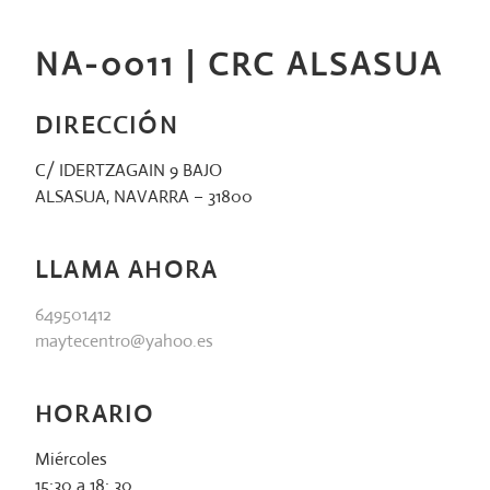
Saltar
al
NA-0011 | CRC ALSASUA
contenido
DIRECCIÓN
C/ IDERTZAGAIN 9 BAJO
ALSASUA, NAVARRA – 31800
LLAMA AHORA
649501412
maytecentro@yahoo.es
HORARIO
Miércoles
15:30 a 18: 30