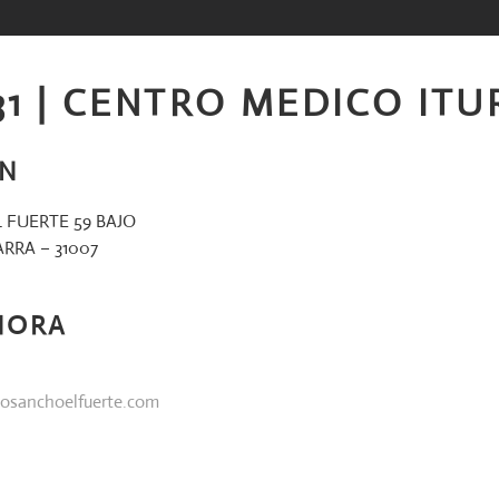
31 | CENTRO MEDICO IT
ÓN
 FUERTE 59 BAJO
RRA – 31007
HORA
osanchoelfuerte.com