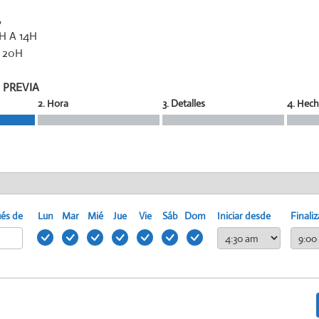
,
H A 14H
A 20H
 PREVIA
2. Hora
3. Detalles
4. Hec
ués de
Lun
Mar
Mié
Jue
Vie
Sáb
Dom
Iniciar desde
Finaliz