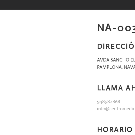
Saltar
al
contenido
NA-00
DIRECCI
AVDA SANCHO EL
PAMPLONA, NAVA
LLAMA A
948982868
info@centromedic
HORARIO