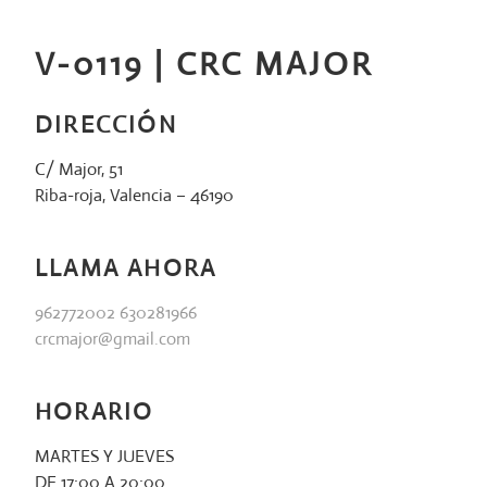
Saltar
al
V-0119 | CRC MAJOR
contenido
DIRECCIÓN
C/ Major, 51
Riba-roja, Valencia – 46190
LLAMA AHORA
962772002 630281966
crcmajor@gmail.com
HORARIO
MARTES Y JUEVES
DE 17:00 A 20:00