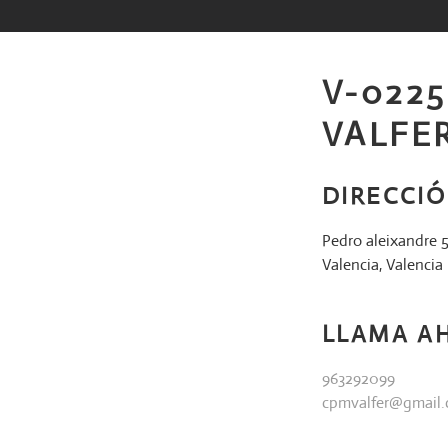
Saltar
al
contenido
V-022
VALFE
DIRECCI
Pedro aleixandre 5
Valencia, Valenci
LLAMA A
963292099
cpmvalfer@gmail