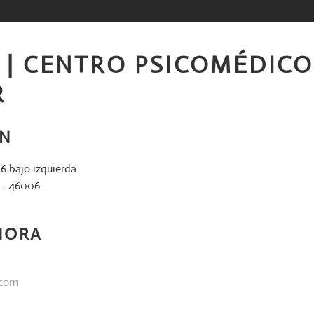
5 | CENTRO PSICOMÉDICO
R
ÓN
6 bajo izquierda
a – 46006
HORA
.com