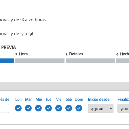
horas y de 16 a 20 horas.
horas y de 17 a 19h.
 PREVIA
2. Hora
3. Detalles
4. Hec
ués de
Lun
Mar
Mié
Jue
Vie
Sáb
Dom
Iniciar desde
Finaliz