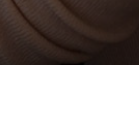
ra
de
de