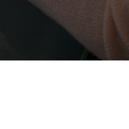
isposición una
nueva herramienta totalmente gratuita
pa
, al historial de pacientes o a las historias clínicas antes 
todos esos datos, de forma segura, en cualquier lugar y des