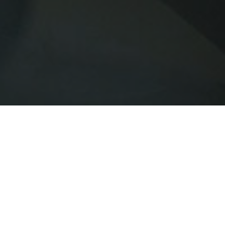
Desde
General ASDE, S. A.
ponemos a tu d
profesionales sanitarios.
¿Te imaginas poder acceder a tu agenda del día
llegar a tu consulta? ¿O poder disponer de 
cualquier dispositivo?